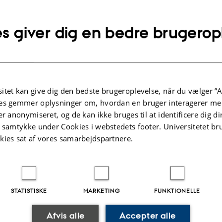
telefonnummer
Kopier
mailadresse
s giver dig en bedre brugerop
ne Poulsen
tut for Statskundskab
SE
olins Allé 7
Kopier
ing 1331, lokale 123
adresse
 Aarhus C
itet kan give dig den bedste brugeroplevelse, når du vælger ”A
mark
es gemmer oplysninger om, hvordan en bruger interagerer med
å kort
er anonymiseret, og de kan ikke bruges til at identificere dig d
re-profil
t samtykke under Cookies i webstedets footer. Universitetet br
kies sat af vores samarbejdspartnere.
STATISTISKE
MARKETING
FUNKTIONELLE
.2026
-
Olivia Elsebeth Belling-Nami
Afvis alle
Accepter alle