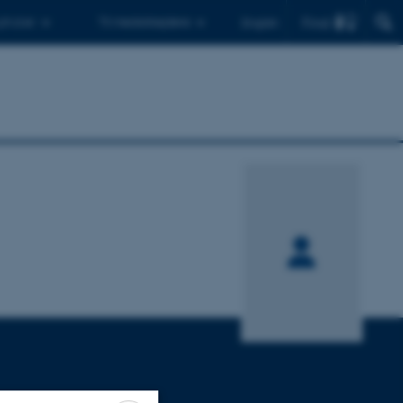
Find
 ph.d.er
Til medarbejdere
English