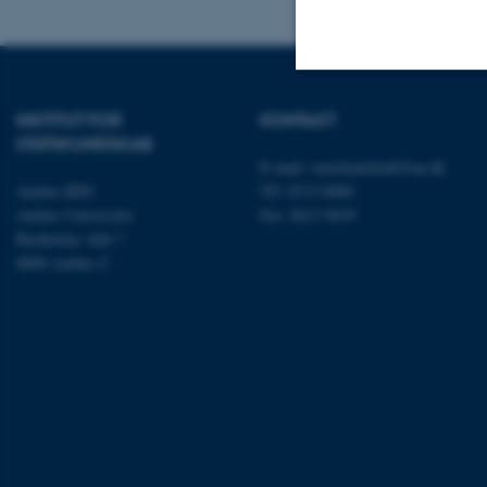
Nødvendige
INSTITUT FOR
KONTAKT
STATSKUNDSKAB
E-mail:
statskundskab@au.dk
Aarhus BSS
Tlf: 8715 0000
Nødvendige cooki
Aarhus Universitet
Fax: 8613 9839
grundlæggende fu
Bartholins Allé 7
cookies.
8000 Aarhus C
Navn
be_typo_user
fe_typo_user