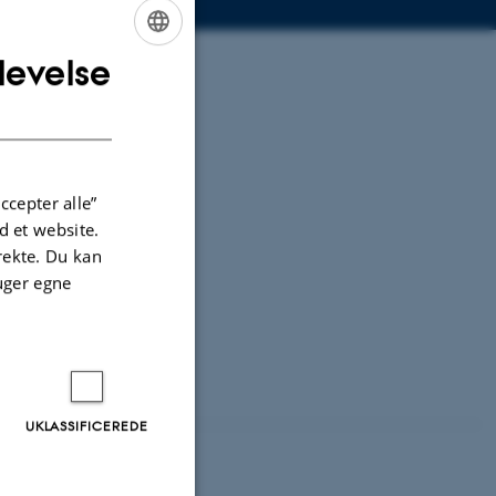
levelse
ENGLISH
DANISH
ccepter alle”
 et website.
irekte. Du kan
uger egne
UKLASSIFICEREDE