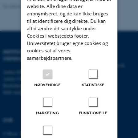
website. Alle dine data er
Revideret 01.06.2026
-
Olivia Elsebeth Belling-Nami
anonymiseret, og de kan ikke bruges
til at identificere dig direkte. Du kan
altid ændre dit samtykke under
Cookies i webstedets footer.
Universitetet bruger egne cookies og
cookies sat af vores
INSTITUT FOR
KONTAKT
samarbejdspartnere.
STATSKUNDSKAB
E-mail:
statskundskab@au.dk
Aarhus BSS
Tlf: 8715 0000
Aarhus Universitet
Fax: 8613 9839
NØDVENDIGE
STATISTISKE
Bartholins Allé 7
8000 Aarhus C
MARKETING
FUNKTIONELLE
CVR
CVR-nr: 31119103