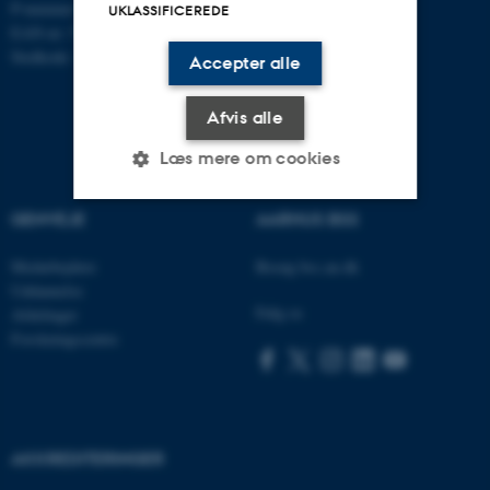
P-nummer: 1013137702
UKLASSIFICEREDE
EAN-nr: 5798000419582
Stedkode: 5311
Accepter alle
Afvis alle
Læs mere om cookies
GENVEJE
AARHUS BSS
Nødvendige
Statistiske
Marketing
Medarbejdere
Besøg bss.au.dk
Funktionelle
Uklassificerede
Uddannelse
Følg os
Afdelinger
Forskningscentre
Nødvendige cookies hjælper
med at gøre hjemmesiden
brugbar ved at aktivere nogle
grundlæggende funktioner
AKKREDITERINGER
som navigation mm.