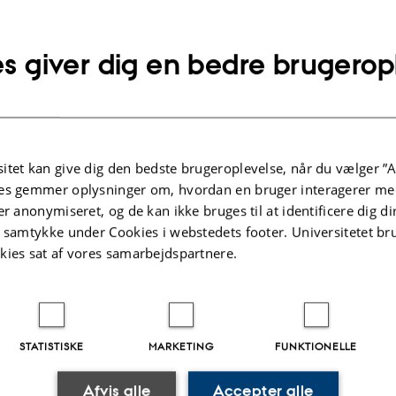
mailadresse
SE
D iD: 0009-0002-4434-7148
s giver dig en bedre brugerop
x Bäckstedt
tut for Statskundskab
olins Allé 7
Kopier
ing 1341, lokale 222
adresse
 Aarhus C
itet kan give dig den bedste brugeroplevelse, når du vælger ”A
mark
es gemmer oplysninger om, hvordan en bruger interagerer med
å kort
er anonymiseret, og de kan ikke bruges til at identificere dig d
t samtykke under Cookies i webstedets footer. Universitetet br
re-profil
kies sat af vores samarbejdspartnere.
STATISTISKE
MARKETING
FUNKTIONELLE
.2026
-
Olivia Elsebeth Belling-Nami
Afvis alle
Accepter alle