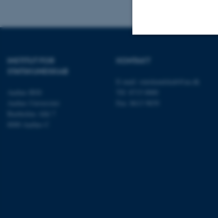
Nødvendige
INSTITUT FOR
KONTAKT
STATSKUNDSKAB
E-mail:
statskundskab@au.dk
Aarhus BSS
Tlf: 8715 0000
Nødvendige cooki
Aarhus Universitet
Fax: 8613 9839
grundlæggende fu
Bartholins Allé 7
cookies.
8000 Aarhus C
Navn
be_typo_user
fe_typo_user