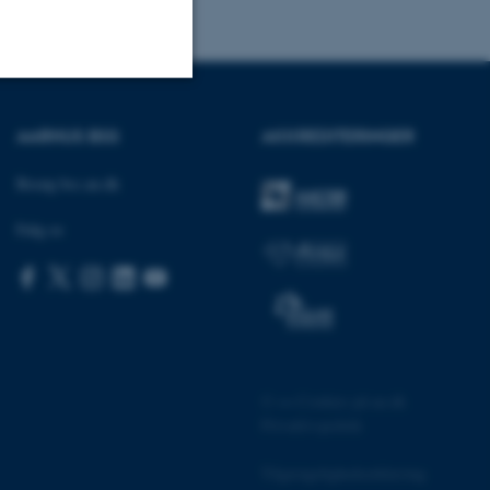
Uklassificerede
AARHUS BSS
AKKREDITERINGER
Besøg bss.au.dk
ere nogle
Følg os
rer uden disse
 vores CMS-udbyder,
©
—
Cookies på au.dk
identificere en backend-
bruger er logget ind i
Privatlivspolitik
rbundet med Typo3-
Tilgængelighedserklæring
emet. Det bruges generelt