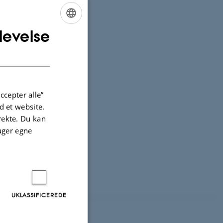
levelse
ENGLISH
DANISH
ccepter alle”
 et website.
irekte. Du kan
uger egne
UKLASSIFICEREDE