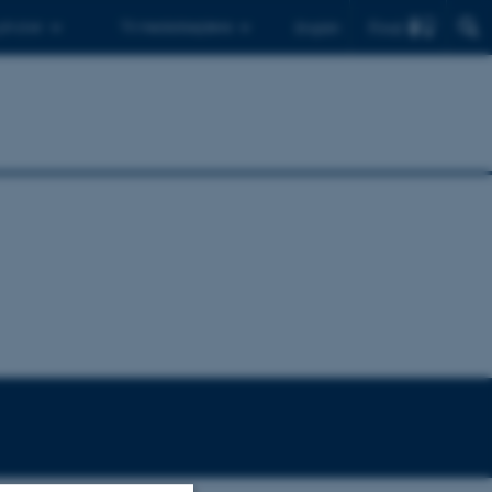
Find
 ph.d.er
Til medarbejdere
English