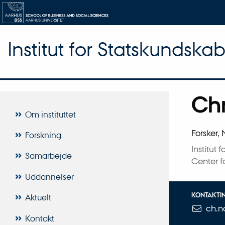
Institut for Statskundska
Chr
Titel
Om instituttet
Primær 
Forsker,
Forskning
Institut
Samarbejde
Center f
Uddannelser
KONTAKTI
Aktuelt
ch.n
MAILADRES
Kontakt