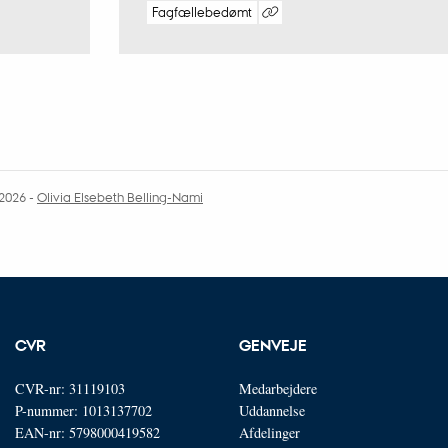
Fagfællebedømt
Digital
version
vedhæftet
.2026
-
Olivia Elsebeth Belling-Nami
CVR
GENVEJE
CVR-nr: 31119103
Medarbejdere
P-nummer: 1013137702
Uddannelse
EAN-nr: 5798000419582
Afdelinger