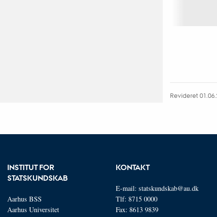
Fagfællebedømt
Digital
version
vedhæftet
Revideret 01.06
INSTITUT FOR
KONTAKT
STATSKUNDSKAB
E-mail:
statskundskab@au.dk
Aarhus BSS
Tlf: 8715 0000
Aarhus Universitet
Fax: 8613 9839