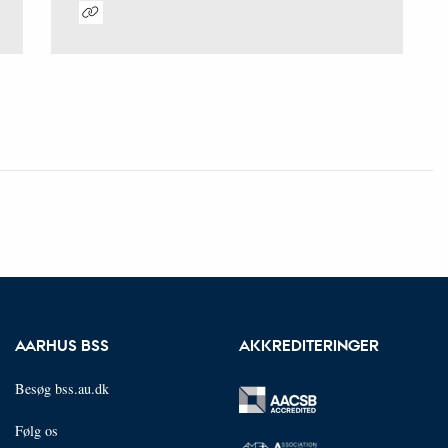
Digital
version
vedhæftet
AARHUS BSS
AKKREDITERINGER
Besøg bss.au.dk
Følg os