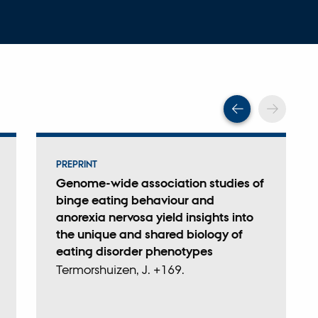
Scroll tilba
Scrol
PREPRINT
Genome-wide association studies of
binge eating behaviour and
anorexia nervosa yield insights into
the unique and shared biology of
eating disorder phenotypes
Termorshuizen, J. +169.