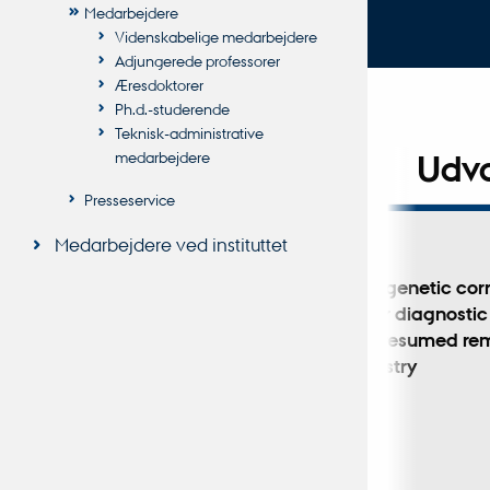
Medarbejdere
Videnskabelige medarbejdere
Adjungerede professorer
Æresdoktorer
Ph.d.-studerende
Teknisk-administrative
medarbejdere
Udva
Presseservice
Medarbejdere ved instituttet
TIDSSKRIFTARTIKEL
-specific
Descriptives and genetic cor
in clinically
of eating disorder diagnostic
y case
transitions and presumed rem
in the Danish registry
Abdulkadir, M. +9.
Biological Psychiatry