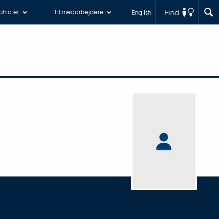
Find
 ph.d.er
Til medarbejdere
English