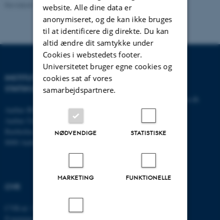
scarce environments. Substantively, I study the
Revideret 01.06.2026
-
Olivia Elsebeth Belling-Nami
website. Alle dine data er
effectiveness of development aid, the long-term
anonymiseret, og de kan ikke bruges
consequences of armed conflict, and related political
til at identificere dig direkte. Du kan
altid ændre dit samtykke under
economy dynamics, with an emphasis on how
Cookies i webstedets footer.
methodological choices affect credible estimation in
Universitetet bruger egne cookies og
complex settings.
INSTITUT FOR
KONTAKT
cookies sat af vores
STATSKUNDSKAB
samarbejdspartnere.
E-mail:
statskundskab@au.dk
Aarhus BSS
Tlf: 8715 0000
Aarhus Universitet
Fax: 8613 9839
Bartholins Allé 7
NØDVENDIGE
STATISTISKE
8000 Aarhus C
MARKETING
FUNKTIONELLE
CVR
CVR-nr: 31119103
P-nummer: 1013137702