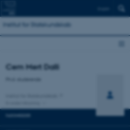
English
Institut for Statskundskab
Titel
Cem Mert Dalli
Primær tilknytning
Ph.d.-studerende
Institut for Statskundskab
En anden tilknytning
FAGOMRÅDER