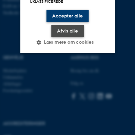
UKLASSIFICEREDE
EAN-nr: 5798000419582
Stedkode: 5311
Accepter alle
Afvis alle
Læs mere om cookies
GENVEJE
AARHUS BSS
Nødvendige
Statistiske
Marketing
Medarbejdere
Besøg bss.au.dk
Funktionelle
Uklassificerede
Uddannelse
Følg os
Afdelinger
Forskningscentre
Nødvendige cookies hjælper
med at gøre hjemmesiden
brugbar ved at aktivere nogle
grundlæggende funktioner
AKKREDITERINGER
som navigation mm.