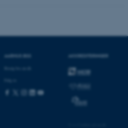
ere nogle
rer uden disse
 vores CMS-udbyder,
identificere en backend-
AARHUS BSS
AKKREDITERINGER
bruger er logget ind i
Besøg bss.au.dk
rbundet med Typo3-
emet. Det bruges generelt
ntifikator for at gøre det
Følg os
præferencer, men i mange
 ikke nødvendigt, da det
lt af platformen, skønt
webstedsadministratorer. I
dstillet til at blive
en browsersession. Det
entifikator i stedet for
ose platform session
emmesider, som er skrevet
©
—
Cookies på au.dk
gi. Den bruges af serveren