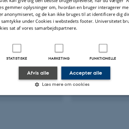
itet kan give dig den bedste brugeroplevelse, når du vælger ”A
Digital
version
es gemmer oplysninger om, hvordan en bruger interagerer med
vedhæftet
er anonymiseret, og de kan ikke bruges til at identificere dig d
te aktiviteter
Flere
t samtykke under Cookies i webstedets footer. Universitetet br
kies sat af vores samarbejdspartnere.
RAG OG MUNDTLIGE BIDRAG
DELTAGELSE ELLER ORGANISE
KONFERENCE
ur mod sygefravær KL
Wellbeing at work 2
erence
STATISTISKE
MARKETING
FUNKTIONELLE
Afvis alle
Accepter alle
Læs mere om cookies
tober 2014
26. maj 2014
-
28. maj 2014
Statistiske
Marketing
Funktionelle