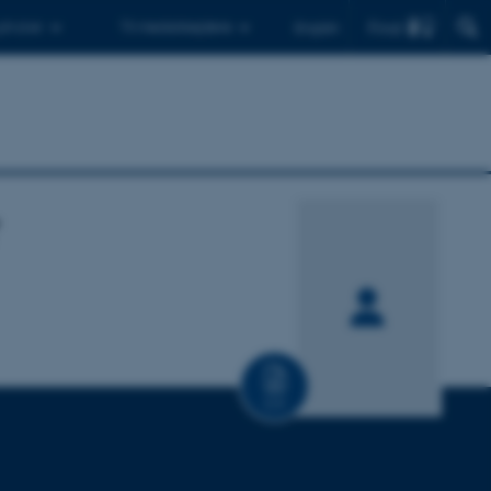
Find
 ph.d.er
Til medarbejdere
English
CV