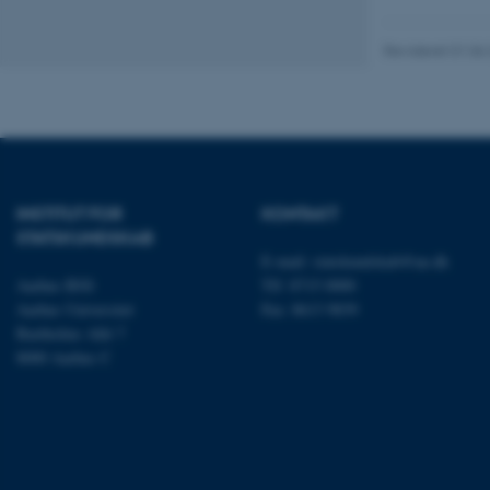
Nødvendige cooki
grundlæggende fu
Revideret 01.06
cookies.
Navn
be_typo_user
INSTITUT FOR
KONTAKT
STATSKUNDSKAB
E-mail:
statskundskab@au.dk
fe_typo_user
Aarhus BSS
Tlf: 8715 0000
Aarhus Universitet
Fax: 8613 9839
Bartholins Allé 7
8000 Aarhus C
ASP.NET_SessionId