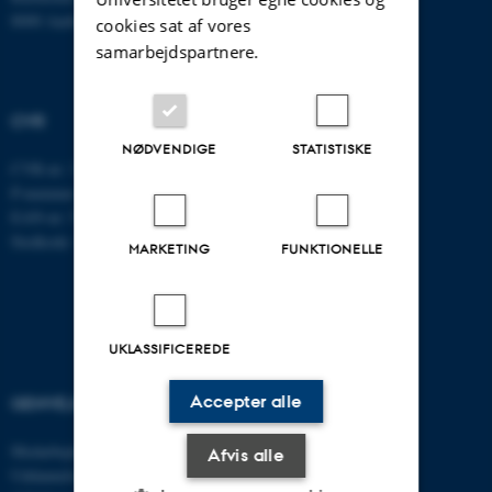
8000 Aarhus C
cookies sat af vores
samarbejdspartnere.
CVR
NØDVENDIGE
STATISTISKE
CVR-nr: 31119103
P-nummer: 1013137702
EAN-nr: 5798000419582
Stedkode: 5311
MARKETING
FUNKTIONELLE
UKLASSIFICEREDE
Accepter alle
GENVEJE
AARHUS BSS
Medarbejdere
Besøg bss.au.dk
Afvis alle
Uddannelse