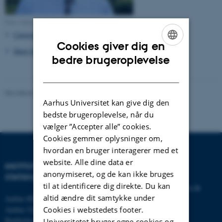
Foto: University of Southern California
Curriculum Vitae
Cookies giver dig en
Short biographic statement
ENGLISH
bedre brugeroplevelse
DANISH
Revideret 01.06.2026
-
Aarhus BSS Kommunikation
Aarhus Universitet kan give dig den
bedste brugeroplevelse, når du
vælger ”Accepter alle” cookies.
Cookies gemmer oplysninger om,
hvordan en bruger interagerer med et
website. Alle dine data er
INSTITUT FOR
KONTAKT
anonymiseret, og de kan ikke bruges
STATSKUNDSKAB
til at identificere dig direkte. Du kan
E-mail:
statskundskab@au.dk
altid ændre dit samtykke under
Aarhus BSS
Tlf: 8715 0000
Cookies i webstedets footer.
Aarhus Universitet
Fax: 8613 9839
Bartholins Allé 7
Universitetet bruger egne cookies og