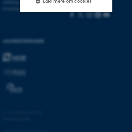
Læs mere om cookies
Følg os
Afdelinger
Forskningscentre
Nødvendige
Statistiske
Marketing
Funktionelle
Uklassificerede
AKKREDITERINGER
Nødvendige cookies hjælper
med at gøre hjemmesiden
brugbar ved at aktivere nogle
grundlæggende funktioner
som navigation mm.
Hjemmesiden kan ikke
fungerer uden disse cookies.
©
—
Cookies på au.dk
Privatlivspolitik
Navn
Udbyder / Domæne
Tilgængelighedserklæring