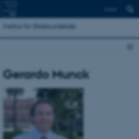
English
Institut for Statskundskab
Gerardo Munck