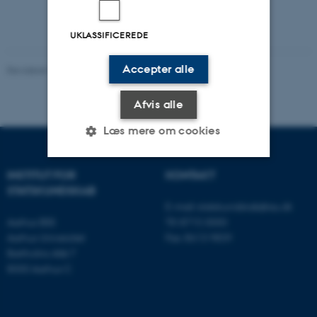
UKLASSIFICEREDE
Accepter alle
Revideret 10.06.2026
-
Thomas Jeppe Albrektsen
Afvis alle
Læs mere om cookies
INSTITUT FOR
KONTAKT
Nødvendige
Statistiske
Marketing
STATSKUNDSKAB
E-mail:
statskundskab@au.dk
Funktionelle
Uklassificerede
Aarhus BSS
Tlf: 8715 0000
Aarhus Universitet
Fax: 8613 9839
Bartholins Allé 7
8000 Aarhus C
Nødvendige cookies hjælper
med at gøre hjemmesiden
brugbar ved at aktivere nogle