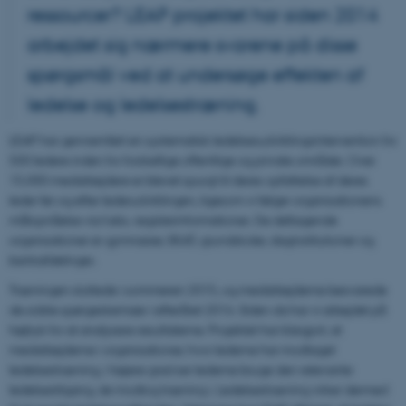
ressourcer? LEAP projektet har siden 2014
arbejdet sig nærmere svarene på disse
spørgsmål ved at undersøge effekten af
ledelse og ledelsestræning.
LEAP har gennemført en systematisk ledelsesudviklingsintervention for
500 ledere inden for forskellige offentlige og private områder. Over
15.000 medarbejdere er blevet spurgt til deres opfattelse af deres
leder før og efter lederudviklingen, ligesom vi følger organisationens
målopnåelse via f.eks. registerinformationer. De deltagende
organisationer er gymnasier, SKAT, grundskoler, daginstitutioner og
bankafdelinger.
Træningen sluttede i sommeren 2015, og medarbejderne besvarede
de sidste spørgeskemaer i efteråret 2016. Siden da har vi arbejdet på
højtryk for at analysere resultaterne. Projektet har klargjort, at
medarbejderne i organisationer, hvor lederne har modtaget
ledelsestræning, i højere grad ser lederne bruge den relevante
ledelsestilgang, de modtog træning i. Ledelsestræning virker dermed