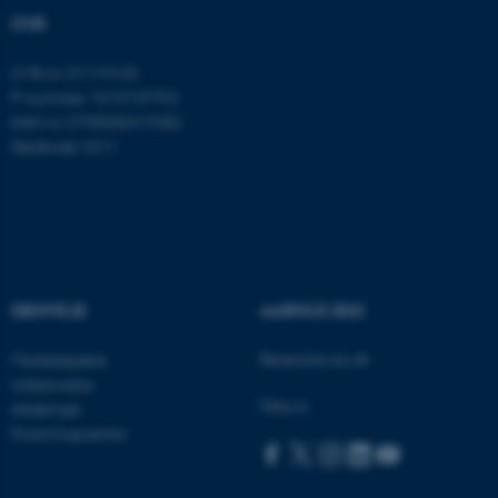
grundlæggende funktioner
CVR
som navigation mm.
Hjemmesiden kan ikke
CVR-nr: 31119103
fungerer uden disse cookies.
P-nummer: 1013137702
EAN-nr: 5798000419582
Stedkode: 5311
Navn
Udbyder / Domæne
be_typo_user
TYPO3 Association
.au.dk
GENVEJE
AARHUS BSS
fe_typo_user
Typo3 Association
.au.dk
Besøg bss.au.dk
Medarbejdere
Uddannelse
Følg os
Afdelinger
Forskningscentre