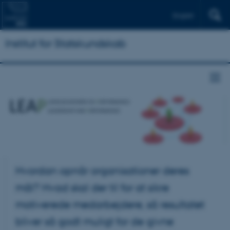
English
Institut for Statskundskab
Hvordan opnår organisationer deres
mål? Hvad skal der til for at sikre
motiverede medarbejdere, så resultatet
bliver så godt muligt for de givne