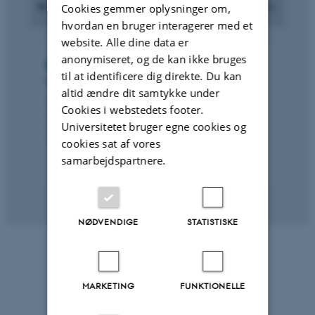
Projejektleder og kontakt
Cookies gemmer oplysninger om,
hvordan en bruger interagerer med et
website. Alle dine data er
anonymiseret, og de kan ikke bruges
Lotte Bøgh
Andersen
til at identificere dig direkte. Du kan
Professor
altid ændre dit samtykke under
lotte@ps.au.dk
M
Cookies i webstedets footer.
1340, 328
H
Universitetet bruger egne cookies og
+4587165726
P
+4531587780
P
cookies sat af vores
samarbejdspartnere.
NØDVENDIGE
STATISTISKE
MARKETING
FUNKTIONELLE