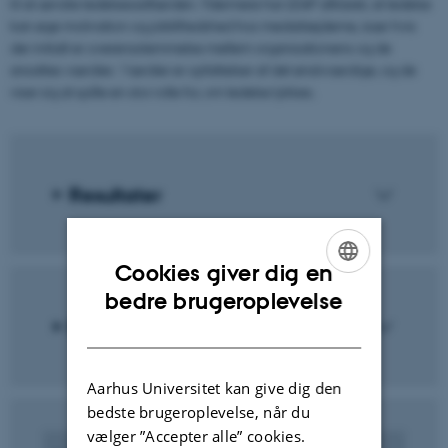
til at ændre ledelsesadfærden. Ydermere har LEAP afklaret, at ledelse
kan øge motivation og jobtilfredshed hos medarbejderne, især hvis
der initialt er overensstemmelse mellem organisationens og de
ansattes værdier. Værdier er opfattelser af det ønskværdige, og de
viser sig at spille en stor rolle for, om ledelse lykkes.
Resultater
Cookies giver dig en
ENGLISH
bedre brugeroplevelse
Publikationer
DANISH
Aarhus Universitet kan give dig den
bedste brugeroplevelse, når du
vælger ”Accepter alle” cookies.