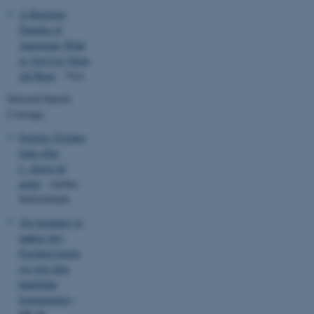
A Shocking
Number of
Americans Want
to 'Just Let Them
All Burn'
- Vice
Selected Danish
Coverage:
Portræt: Forsker
leder efter
f...fingre på
nettet
- Aarhus
Stiftstidende
'Jeg kommer og
nakker dig':
Forskere kaster
sig over dine
hadefulde
kommentarer
-