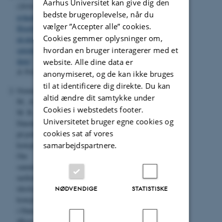
Aarhus Universitet kan give dig den
(2018).
Falske
bedste brugeroplevelse, når du
nyheders magt:
vælger ”Accepter alle” cookies.
Hvorfor tror vi
Cookies gemmer oplysninger om,
på dem, hvorfor
hvordan en bruger interagerer med et
spreder vi
dem?
.
Økonomi
website. Alle dine data er
& Politik
,
91
(1)
anonymiseret, og de kan ikke bruges
til at identificere dig direkte. Du kan
Osmundsen,
altid ændre dit samtykke under
M., & Petersen,
Cookies i webstedets footer.
M. B. (2019).
Universitetet bruger egne cookies og
Danskernes tro
cookies sat af vores
på politiske
samarbejdspartnere.
konspirationsteorier:
Om
sammenhængen
mellem politisk
ideologi og
NØDVENDIGE
STATISTISKE
konspirationsteorier
i Danmark.
Økonomi Og