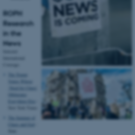
ROPH
Research
in the
News
Selected
International
Coverage:
The Trump
Voters Whose
‘Need for Chaos’
Obliterates
Everything Else
-
New York Times
The Summer of
Chaos and God
-
Slate