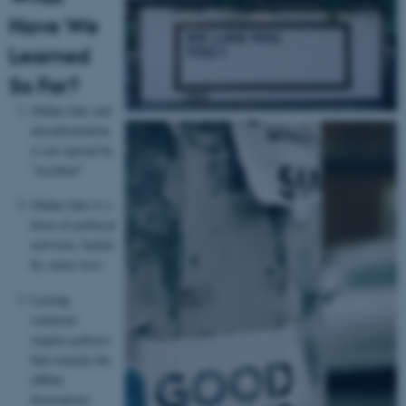
Have We
Learned
So Far?
Online hate and
misinformation
is not spread by
”accident”
Online hate is a
form of political
activism, fueled
by status-loss
Lasting
solutions
require policies
that remedy the
offline
frustrations