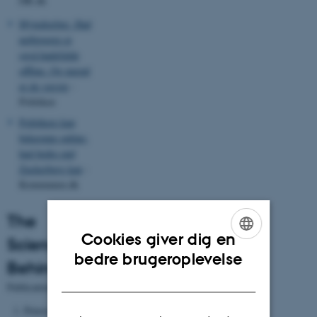
DR.dk
Mytedræber: Hadefulde
netbrugere er
også hadefulde
offline. Og mænd
er de værste
-
Politiken
Politikere kan
bekæmpe online-
had bedre end
Zuckerberg kan
-
Kommunen.dk
The
Cookies giver dig en
Science
ENGLISH
bedre brugeroplevelse
Behind
DANISH
Publications:
Petersen, M. B.