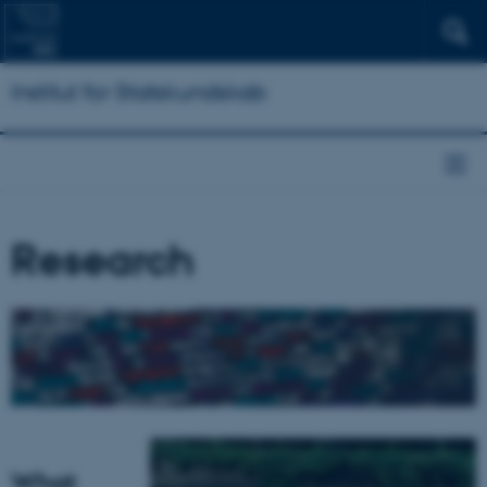
Institut for Statskundskab
Research
What