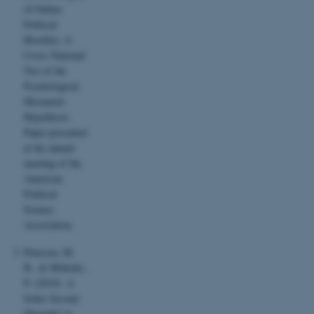
of Online
med at gøre hjemmesiden
Political
brugbar ved at aktivere nogle
Hostility: A
grundlæggende funktioner
Cross-National
som navigation mm.
Test of the
Hjemmesiden kan ikke
Psychological
fungerer uden disse cookies.
Mismatch
Hypothesis.
Paper presented
at the annual
Navn
Udbyder / Domæne
meeting of the
American
be_typo_user
TYPO3 Association
.au.dk
Political
Science
Association.
fe_typo_user
Typo3 Association
Petersen, M.
.au.dk
B., & Mitkidis,
P. (2019). A
Sober Second
Thought? A