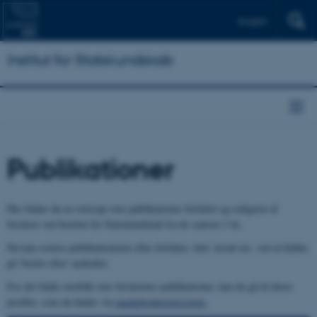
English
Institut for Statskundskab
Publikationer
Her finder du en oversigt over publikationer forfattet og redigeret af
forskere ved Institut for Statskundskab fra de seneste 3 år..
Du kan sortere publikationerne efter forfatter, titel, årstal mv. ved at klikke
på 'Sortér efter' nedenfor.
For det fulde overblik over forskernes publikationer, kan du gå til deres
profiler, som du finder via
medarbejderoversigten
.