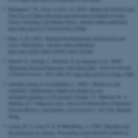
Kirkegaard, J. K.
, Irwin, A.
& Li, X. (2025).
Making the Global Local:
The Case of Chinese Research and Innovation Evaluation Systems
.
Science Technology and Human Values
. Advance online publication.
https://doi.org/10.1177/01622439251329966
Rønn, A. K.
(2025).
Mapping the Relationships Between Sect and
Class
.
Ethnopolitics
. Advance online publication.
https://doi.org/10.1080/17449057.2025.2525660
Weitzel, D., Gerring, J., Pemstein, D.
& Skaaning, S.-E.
(2026).
Measuring Electoral Democracy with Observables
.
American Journal
of Political Science
,
70
(2), 606-622.
https://doi.org/10.1111/ajps.12968
Gøtzsche-Astrup, O.
& Lindekilde, L.
(2025).
"Mellan oro och
samarbete": Medborgares villighet att anmäla oro och
multiaktörsamarbete i CVE-insatser i Norden
. I C. Mattsson, R. A.
Malmros & T. Johansson (red.),
Den Levda Demokratins Utmaningar:
Extrema Rörelser, antisemitism och prevention
(s. 243-262). Körpens
förlag.
Larsen, M. V.
, Lenz, G. S. & Mikkelborg, A. (2025).
Migration and
the persistence of violence
.
Proceedings of the National Academy of