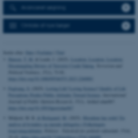
Avanceret søgning
Omtale af nye bøger
Sortér efter:
Dato
|
Forfatter
|
Titel
Hansen, T. M.
& Lemb, J. (2025).
Location, Location, Location:
Disentangling Drivers of Terrorist Credit-Taking
.
Terrorism and
Political Violence
,
37
(1), 73-92.
https://doi.org/10.1080/09546553.2023.2260001
Fuglsang, S.
(2025).
Loving Life? Loving Science? Quality of Life
Perceptions Predict Public Attitudes Toward Science
.
International
Journal of Public Opinion Research
,
37
(1), Artikel edae067.
https://doi.org/10.1093/ijpor/edae067
Midjord, M. R.
& Bækgaard, M.
(2025).
Mændene har ordet! En
analyse af kvinders og mænds deltagelse i Folketingets
lovgivningsdebatter
.
Politica - Tidsskrift for politisk videnskab
,
57
(4),
25-42.
https://doi.org/10.7146/politica.v57i4.160489