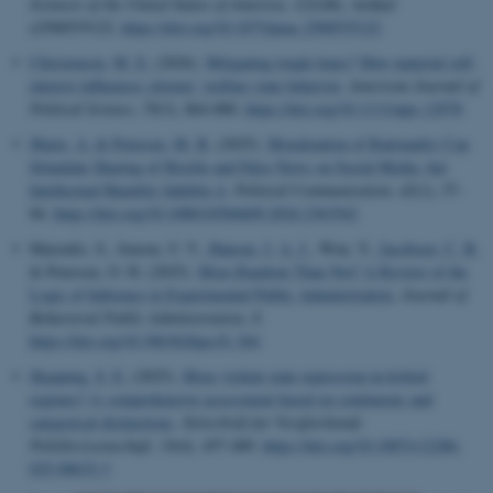
Sciences of the United States of America
,
122
(48), Artikel
e2500535122.
https://doi.org/10.1073/pnas.2500535122
Christensen, M. E.
(2026).
Mitigating tough times? How material self-
interest influences citizens’ welfare state behavior
.
American Journal of
Political Science
,
70
(3), 864-880.
https://doi.org/10.1111/ajps.12978
Marie, A.
& Petersen, M. B.
(2025).
Moralization of Rationality Can
Stimulate Sharing of Hostile and False News on Social Media, but
Intellectual Humility Inhibits it
.
Political Communication
,
42
(1), 57-
84.
https://doi.org/10.1080/10584609.2024.2363542
Maroulis, S., Jensen, U. T.
, Hansen, J. A. J.
, Won, Y.
, Jacobsen, C. B.
& Petersen, O. H. (2025).
More Random Than Not? A Review of the
Logic of Inference in Experimental Public Administration
.
Journal of
Behavioral Public Administration
,
8
.
https://doi.org/10.30636/jbpa.81.364
Skaaning, S. E.
(2025).
More violent state repression in hybrid
regimes? A comprehensive assessment based on continuous and
categorical distinctions
.
Zeitschrift fur Vergleichende
Politikwissenschaft
,
19
(4), 457-489.
https://doi.org/10.1007/s12286-
025-00632-3