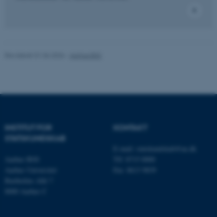
fe_typo_user
Typo3 Association
.au.dk
Revideret 01.06.2026
-
Aarhus BSS
INSTITUT FOR
KONTAKT
STATSKUNDSKAB
E-mail:
statskundskab@au.dk
Aarhus BSS
Tlf: 8715 0000
Aarhus Universitet
Fax: 8613 9839
ASP.NET_SessionId
Microsoft Corporation
.au.dk
Bartholins Allé 7
8000 Aarhus C