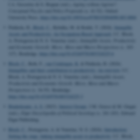
I A. Gosseries & G. Bognar (red.),
Ageing without Ageism?:
Conceptual Puzzles and Policy Proposals
(s. 41-52). Oxford
University Press.
https://doi.org/10.1093/oso/9780192894090.003.0004
Piekkola, H.
, Bloch, C.
, Rybalka, M. & Redek, T. (2024).
Intangible
Assets and Productivity: An Occupation-Based Approach
. I C. Bloch,
A. Protogerou & N. S. Vonortas (red.),
Intangible Assets, Productivity
and Economic Growth: Micro, Meso and Macro Perspectives
(s. 103-
127). Routledge.
https://doi.org/10.4324/9781003324225-6
Bloch, C.
, Roth, F.
, van Criekingen, K.
& Piekkola, H. (2024).
Intangibles and their contribution to productivity: An overview
. I C.
Bloch, A. Protogerou & N. S. Vonortas (red.),
Intangible Assets,
Productivity and Economic Growth: Micro, Meso and Macro
Perspectives
(s. 34-55). Routledge.
https://doi.org/10.4324/9781003324225-3
Binderkrantz, A. S.
(2023).
Interest Groups
. I M. Grasso & M. Giugni
(red.),
Elgar Encyclopedia of Political Sociology
(s. 241-243). Edward
Elgar Publishing.
Bloch, C.
, Protogerou, A. & Vonortas, N. S. (2024).
Introduction:
Setting the stage, linking intangible assets to productivity
. I C. Bloch,