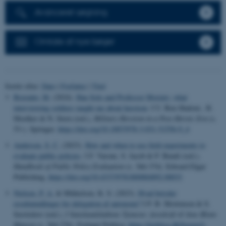
Avanceret søgning
Omtale af nye bøger
Sortér efter:
Dato
|
Forfatter
|
Titel
Brænder, M.
(2024).
Han Solo and Professor Moriaty: what
interviewing soldiers taught me about heroism
. I U. Ben-Shalom , R.
Moelker & N. Stern (red.),
Military Heroism in a Post-Heroic Era
(s.
53-). Springer.
https://doi.org/10.1007/978-3-031-51556-9_4
Andersen, S. C.
(2023).
How and when to use field experiments to
evaluate public policies
. I F. Varone, S. Jacob & P. Bundi (red.),
Handbook of Public Policy Evaluation
(s. 366-374). Edward Elgar
Publishing.
https://doi.org/10.4337/9781800884892.00033
Nielsen, P. A.
& Mikkelsen, K. S. (2023).
Hvad betyder
resultatmålinger for delegation af autonomi?
I P. B. Mortensen & S.
Serritzlew (red.),
I Statskundskabens Tjeneste: festskrift til Jens Blom-
Hansen
(s. 264-276). Forlaget Politica.
https://politica.dk/boeger/i-