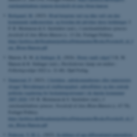
statskundskabens-tjeneste-festskrift-til-jens-blom-hansen
Bækgaard, M.
(2023).
Hvad borgerne ved (og ikke ved) om den
kommunale indkomstskat, og hvordan det påvirker deres holdninger
. I
P. B. Mortensen & S. Serritzlew (red.),
I statskundskabens tjeneste:
festskrift til Jens Blom-Hansen
(s. 13-24). Forlaget Politica.
https://politica.dk/fileadmin/politica/Dokumenter/Books/Festskrift_til_J
ens_Blom-Hansen.pdf
Hansen, K. M.
& Stubager, R.
(2024).
Hvem vandt valget?
I K. M.
Hansen & R. Stubager (red.),
Partiledernes kamp om midten :
Folketingsvalget 2022
(s. 21-40). Djøf Forlag.
Nannestad, P.
(2023).
I fortidens, nabokommubernes eller ministeriets
skygge? Betydningen af stiafhængighed, naboeffekter og den centrale
politiske regulering for beskatningsniveauet i de danske kommuner
2007-2020
. I P. B. Mortensen & S. Serritzlew (red.),
I
statskundskabens tjeneste: Festskrift til Jens Blom-Hansen
(s. 67-78).
Forlaget Politica.
https://politica.dk/fileadmin/politica/Dokumenter/Books/Festskrift_til_J
ens_Blom-Hansen.pdf
Pedersen, V. M. L.
(2023).
In defence of age-differentiated paternalism
.