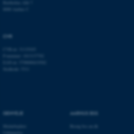
Bartholins Allé 7
8000 Aarhus C
JSESSIONID
Oracle Corporation
.au.dk
CVR
ARRAffinity
Microsoft Corporation
CVR-nr: 31119103
.mitstudie.au.dk
P-nummer: 1013137702
EAN-nr: 5798000419582
Stedkode: 5311
esctx
Microsoft Corporation
.login.microsoftonline.com
fpc
Microsoft Corporation
login.microsoftonline.com
GENVEJE
AARHUS BSS
__cf_bm
Cloudflare Inc.
.pure.au.dk
Medarbejdere
Besøg bss.au.dk
Uddannelse