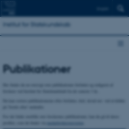
English
Institut for Statskundskab
Publikationer
Her finder du en oversigt over publikationer forfattet og redigeret af
forskere ved Institut for Statskundskab fra de seneste 3 år..
Du kan sortere publikationerne efter forfatter, titel, årstal mv. ved at klikke
på 'Sortér efter' nedenfor.
For det fulde overblik over forskernes publikationer, kan du gå til deres
profiler, som du finder via
medarbejderoversigten
.