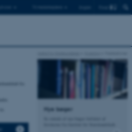
Find
 ph.d.er
Til medarbejdere
English
Institut for Statskundskab
Forskning
Publikationer
atskundskab fra
enfor.
Nye bøger
via
Se omtale af nye bøger forfattet af
forskerne fra Institut for Statskundskab.
r