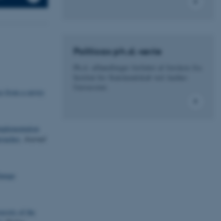
Politicas ph.d.-serie
Ph.d.-afhandlinger forfattet af forskere fra
Institut for Statskundskab ved Aarhus
Universitet.
ce from a survey
mplementation
roaches
.
Journal
anage
ersity of the