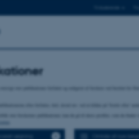
Til studerende
Til
b
kationer
oversigt over publikationer forfattet og redigeret af forskere ved Institut for St
likationerne efter forfatter, titel, årstal mv. ved at klikke på 'Sortér efter' ned
rblik over forskernes publikationer, kan du gå til deres profiler, som du finder 
igten
.
ceret søgning
Omtale af nye bøge