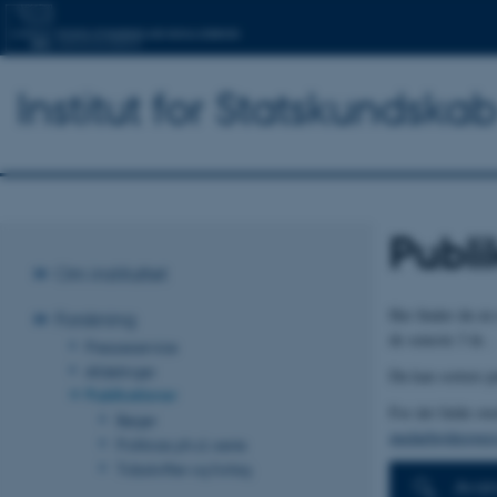
Institut for Statskundska
Publi
Om instituttet
Her finder du en 
Forskning
de seneste 3 år..
Presseservice
Afdelinger
Du kan sortere pub
Publikationer
For det fulde ove
Bøger
medarbejderovers
Politicas ph.d.-serie
Tidsskrifter og forlag
Avan