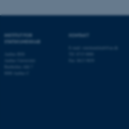
ARRAffinity
INSTITUT FOR
KONTAKT
esctx
STATSKUNDSKAB
E-mail:
statskundskab@au.dk
fpc
Aarhus BSS
Tlf: 8715 0000
Aarhus Universitet
Fax: 8613 9839
__cf_bm
Bartholins Allé 7
8000 Aarhus C
__cf_bm
__cf_bm
ARRAffinitySameSite