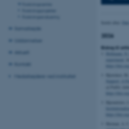
Forskningscentre
Forskningsprojekter
Forskningsevaluering
Sortér efter:
Dat
Samarbejde
2026
Uddannelser
Bidrag til arti
Aktuelt
Hollmann, N.
experiment
.
I
Kontakt
https://doi.o
Hjortskov, M.
Medarbejdere ved instituttet
Support: A Fi
of Public Adm
https://doi.o
Hjermitslev, I
Institutionali
https://doi.o
Herman, A. C