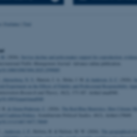
o
|
Forfatter
|
Titel
kel
 M.
(2026).
Service decline and policymaker support for coproduction: eviden
nternational Public Management Journal
. Advance online publication.
rg/10.1080/10967494.2025.2599085
, Ahrensberg, N. V.
, Hansen, J. A., Holm, J. M.
& Andersen, S. C.
(2026).
I
eld Experiment on the Effects of Fidelity and Professional Responsibility App
inistration Research and Theory
,
36
(2), 173-187. Artikel muaf040.
rg/10.1093/jopart/muaf040
. B.
& Green-Pedersen, C.
(2026).
The Red-Blue Heuristics: How Citizens M
zed Coalition Politics
.
Scandinavian Political Studies
,
49
(3), Artikel e70049.
rg/10.1111/1467-9477.70049
.
, Andersen, J. P.
, Hofstra, B. & Nielsen, M. W. (2026).
The geographical div