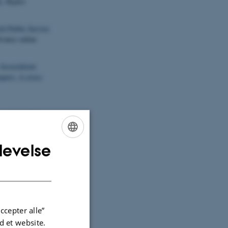
d
.
Higher
sh Public Service
vance online
Associations
agers: A cross-
t recommended
ational Academy
levelse
ENGLISH
Expressive and
DANISH
ive Burdens?
ccepter alle”
n
,
60
(1), 12-26.
 et website.