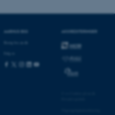
Bruges normalt til at
ugersession af serveren.
ebsites run on the Windows
is used for load balancing
 page requests are routed
y browsing session.
AARHUS BSS
AKKREDITERINGER
crosoft to securely verify
Besøg bss.au.dk
crosoft to securely verify
Følg os
istinguish between
 beneficial for the
e valid reports on the use
istinguish between
 beneficial for the
e valid reports on the use
istinguish between
©
—
Cookies på au.dk
 beneficial for the
e valid reports on the use
Privatlivspolitik
ure as a hosting platform
Tilgængelighedserklæring
ing, this cookie ensures