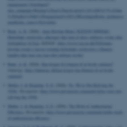
engagement-i-hverdagen/?
utm_campaign=Mening%20og%20motivation%3A%20S%C3%A5dan
%20skaber%20du%20engagement%20i%20hverdagen&utm_medium=e
mail&utm_source=Newsletter
Rønn, A. K.
(2026).
Anne Kirstine Rønn i RÆSON SØNDAG:
Hizbollahs overlevelse afhænger ikke kun af deres militære styrke eller
forbindelser til Iran
.
RÆSON
.
https://www.raeson.dk/2026/anne-
kirstine-roenn-i-raeson-soendag-hizbollahs-overlevelse-i-libanon-
handler-ikke-kun-om-iran-eller-militaer-styrke/
Rønn, A. K.
(2026).
Kan krigen få Libanon til at bryde sammen?
Udenrigs
.
https://udenrigs.dk/kan-krigen-faa-libanon-til-at-bryde-
sammen/
Møller, J.
& Skaaning, S.-E.
(2026).
No, We’re Not Reliving the
1930s
.
Persuasion
.
https://www.persuasion.community/p/no-were-not-
reliving-the-1930s
Møller, J.
& Skaaning, S.-E.
(2026).
The Myth of Authoritarian
Efficiency
.
Persuasion
.
https://www.persuasion.community/p/the-myth-
of-authoritarian-efficiency