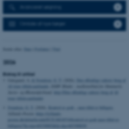
Avanceret søgning
Omtale af nye bøger
Sortér efter:
Dato
|
Forfatter
|
Titel
2026
Bidrag til artikel
Galsgaard, A.
& Svendsen, G. T.
(2026).
Den offentlige sektors brug af
AI truer tillidssamfundet
.
DJØF Bladet : medlemsblad for Danmarks
Jurist- og Økonomforbund
.
http://Den offentlige sektors brug af AI
truer tillidssamfundet
Svendsen, G. T.
(2026).
Kontrol er godt – men tillid er billigere
.
Jyllands-Posten
.
https://jyllands-
posten.dk/debat/kronik/ECE18818534/kontrol-er-godt-men-tillid-er-
billigere/?fp-exp=60330003&fp-alg=603300030