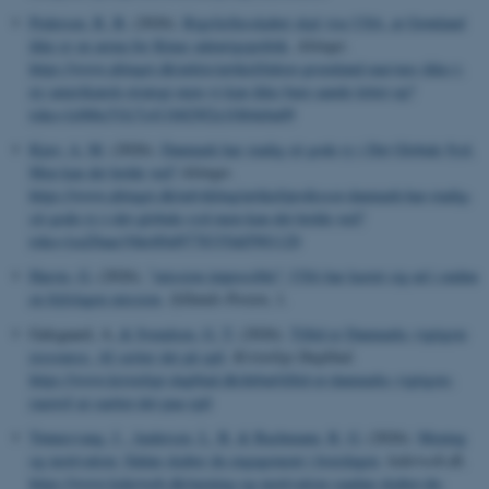
Pedersen, R. B.
(2026).
Rigsfællesskabet skal vise USA, at Grønland
ikke er en arena for Kinas udenrigspolitik
.
Altinget
.
https://www.altinget.dk/arktis/artikel/lektor-groenland-naevnes-ikke-i-
ny-amerikansk-strategi-men-vi-kan-ikke-bare-aande-lettet-op?
toke=1e06bc51fc7c411b829f2e1f4b4eba09
Kjær, A. M.
(2026).
Danmark har stadig sit gode ry i Det Globale Syd.
Men kan det holde ved?
Altinget
.
https://www.altinget.dk/udvikling/artikel/professor-danmark-har-stadig-
sit-gode-ry-i-det-globale-syd-men-kan-det-holde-ved?
toke=1ea20aae19de4f6d9778335dd5901120
Harste, G.
(2026).
"mission impossible": USA har kastet sig ud i endnu
en fejlslagen mission
.
Jyllands-Posten
, 1.
Galsgaard, A.
& Svendsen, G. T.
(2026).
Tillid er Danmarks vigtigste
ressource. AI sætter det på spil
.
Kristeligt Dagblad
.
https://www.kristeligt-dagblad.dk/debat/tillid-er-danmarks-vigtigste-
raastof-ai-saetter-det-paa-spil
Tønnesvang, J.
, Andersen, L. B.
& Bachmann, R. G.
(2026).
Mening
og motivation: Sådan skaber du engagement i hverdagen
.
lederweb.dk
.
https://www.lederweb.dk/mening-og-motivation-saadan-skaber-du-