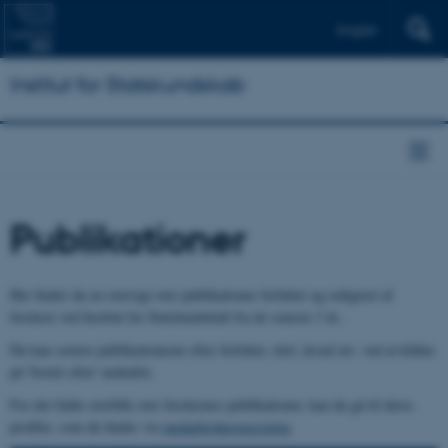
English
Institut for Statskundskab
Publikationer
Her finder du en oversigt over publikationer forfattet og redigeret af
forskere ved Institut for Statskundskab fra de seneste 3 år..
Du kan sortere publikationerne efter forfatter, titel, årstal mv. ved at klikke
på 'Sortér efter' nedenfor.
For det fulde overblik over forskernes publikationer, kan du gå til deres
profiler, som du finder via
medarbejderoversigten
.