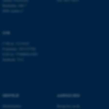
Aarhus Universitet
Fax: 8613 9839
Bartholins Allé 7
8000 Aarhus C
JSESSIONID
Oracle Corporation
.au.dk
CVR
ARRAffinity
Microsoft Corporation
CVR-nr: 31119103
.mitstudie.au.dk
P-nummer: 1013137702
EAN-nr: 5798000419582
Stedkode: 5311
esctx
Microsoft Corporation
.login.microsoftonline.com
fpc
Microsoft Corporation
login.microsoftonline.com
GENVEJE
AARHUS BSS
__cf_bm
Cloudflare Inc.
.pure.au.dk
Medarbejdere
Besøg bss.au.dk