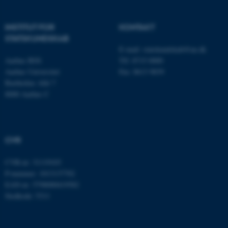
INSTITUT FOR
KONTAKT
STATSKUNDSKAB
E-mail:
statskundskab@au.dk
Aarhus BSS
Tlf: 8715 0000
Aarhus Universitet
Fax: 8613 9839
Bartholins Allé 7
8000 Aarhus C
ASP.NET_SessionId
Microsoft Corporation
.au.dk
CVR
CVR-nr: 31119103
P-nummer: 1013137702
EAN-nr: 5798000419582
JSESSIONID
Oracle Corporation
.au.dk
Stedkode: 5311