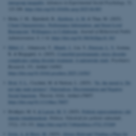
intergroup inequality
.
Advances in Experimental Social Psychology
,
72
,
125-208.
https://doi.org/10.1016/bs.aesp.2025.04.003
Holm, J. M., Bjørnholt, B.
, Kjeldsen, A. M.
& Thau, M. (2025).
Client Characteristics, Performance Information, and Street-Level
Bureaucrats’ Willingness to Collaborate
.
Journal of Behavioral Public
Administration
,
8
, 1-14.
https://doi.org/10.30636/jbpa.81.363
Hübel, C.
, Johansson, T.
, Mundy, J.
, Lin, Y.
, Petersen, L. V.
, Isomaa,
R. & Birgegård, A. (2025).
Comorbid posttraumatic stress disorder
complicates eating disorder treatment: A nationwide study
.
Psychiatry
Research
,
351
, Artikel 116563.
https://doi.org/10.1016/j.psychres.2025.116563
Hvid, V. L.
, Cecchini, M. & Nielsen, L. (2025).
“So, the moral is: Do
not take nude pictures”: Paternalism, Discrimination and Negative
Social Sanctions
.
Theoria
,
91
(6), Artikel e70057.
https://doi.org/10.1111/theo.70057
Hvidkjær, M. S.
& Larsen, M. V.
(2025).
Politisk repræsentation i det
danske lokaldemokrati
.
Politica. Tidsskrift for politisk videnskab
,
57
(2), 131-151.
https://doi.org/10.7146/politica.v57i2.153269
Irwin, A.
& Horst, M.
(2025).
Always Relevant? Finding a Place for