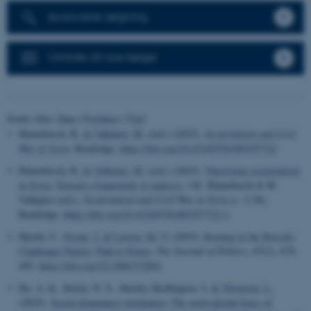
Avanceret søgning
Omtale af nye bøger
Sortér efter:
Dato
|
Forfatter
|
Titel
Hinnebusch, R.
& Valbjørn, M.
(red.) (2025).
Sectarianism and Civil
War in Syria
. Routledge.
https://doi.org/10.4324/9781003557722
Hinnebusch, R.
& Valbjørn, M.
(red.) (2025).
Theorizing sectarianism
in Syria: Toward a framework of analysis
. I R. Hinnebusch & M.
Valbjørn (red.),
Sectarianism and Civil War in Syria
(s. 3-38).
Routledge.
https://doi.org/10.4324/9781003557722-2
Hjorth, F.
, Nyrup, J.
& Larsen, M. V.
(2025).
Reining in the Rascals:
Challenger Parties' Path to Power
.
The Journal of Politics
,
87
(2), 479-
495.
https://doi.org/10.1086/732962
Ho, A. K., Kteily, N. S., Sheehy-Skeffington, J.
& Thomsen, L.
(2025).
Social dominance orientation: The motivational basis of