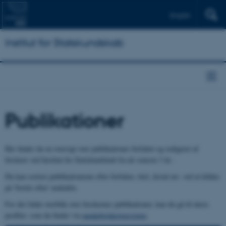
English
Institut for Statskundskab
Publikationer
Her finder du en oversigt over publikationer forfattet og redigeret af
forskere ved Institut for Statskundskab fra de seneste 3 år..
Du kan sortere publikationerne efter forfatter, titel, årstal mv. ved at klikke
på 'Sortér efter' nedenfor.
For det fulde overblik over forskernes publikationer, kan du gå til deres
profiler, som du finder via
medarbejderoversigten
.