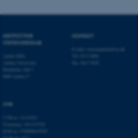
fe_typo_user
Typo3 Association
.au.dk
INSTITUT FOR
KONTAKT
STATSKUNDSKAB
E-mail:
statskundskab@au.dk
Aarhus BSS
Tlf: 8715 0000
Aarhus Universitet
Fax: 8613 9839
Bartholins Allé 7
8000 Aarhus C
ASP.NET_SessionId
Microsoft Corporation
.au.dk
CVR
CVR-nr: 31119103
JSESSIONID
Oracle Corporation
P-nummer: 1013137702
.au.dk
EAN-nr: 5798000419582
Stedkode: 5311