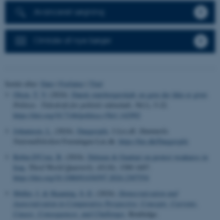
Avanceret søgning
Omtale af nye bøger
Sortér efter:
Dato
|
Forfatter
|
Titel
Olsen, T. V.
(2024).
Dansk statsborgerskab: en gave der ikke er givet
.
Politica - Tidsskrift for politisk videnskab
,
56
(1), 5-22.
https://doi.org/10.7146/politica.v56i1.142992
Johannsen, L.
(2024).
Daugavpils
. I
Lex.dk: Danmarks
Nationalleksikon
Foreningen Lex.dk.
https://lex.dk/Daugavpils
Robin-D'Cruz, B.
(2024).
Deleuze & Guattari on protest weakness in
Iraq
.
Third World Quarterly
,
45
(10), 1589-1607.
https://doi.org/10.1080/01436597.2024.2307554
Møller, J.
& Skaaning, S.-E.
(2024).
Democratization and
Autocratization in Comparative Perspective: Concepts, Currents,
Causes, Consequences, and Challenges
. Routledge.