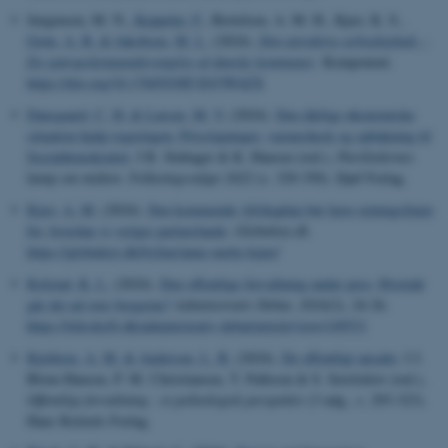
Jørgensen, M. N.
, Keppeler, F.
, Bertelsen, A. M. H., Kjær, K. S.
,
Grøn, A. B.
& Jakobsen, M. L.
(2024).
Den attraktive arbejdsplads –
En spørgeskemaundersøgelse af danske kommuner
. Komponent.
https://doi.org/10.17605/OSF.IO/3W6ZX
Dausgaard, C. H.
& Larsen, M. V.
(2024).
Den dårlige økonomiske
situation hjalp regeringen: Prisstigninger, varmecheck og opbakning til
Socialdemokratiet.
I R. Stubager & K. Hansen (red.),
Partiledernes
kamp om midten: Folketingsvalget 2022
(s. 329-350). Djøf Forlag.
Kjær, A. M.
(2024).
Den kommende Afrikaplan bør have retningslinjer
for, hvordan vi vælger partnerlande
.
Globalnyt.dk
.
https://globalnyt.dk/byline/anne-mette-kjaer/
Kolstad, K. L.
(2024).
Den offentlige forvaltning under pres: Hvornår
går det ud over borgerne?
Administrativ Debat
,
2024
(2), 24-26.
https://tidsskrift.dk/administrativ-debat/article/view/149531
Kjeldsen, A. M.
& Andersen, L. B.
(2024).
De offentligt ansatte
. I J.
Blom-Hansen, P. M. Christiansen, T. Pallesen & S. Serritzlew (red.),
Offentligt forvaltning : et politologisk perspektiv
(3 udg., s. 293-323).
Hans Reitzels Forlag.