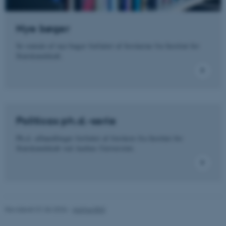
Funktionelle
Uklassificerede
Nye bøger
Se omtale af nye bøger forfattet af forskerne fra Institut for
Nødvendige cookies hjælper
Statskundskab.
med at gøre hjemmesiden
brugbar ved at aktivere nogle
grundlæggende funktioner
som navigation mm.
Hjemmesiden kan ikke
fungerer uden disse cookies.
Politicas ph.d.-serie
Ph.d.-afhandlinger forfattet af forskere fra Institut for
Statskundskab ved Aarhus Universitet.
Navn
Udbyder / Domæne
be_typo_user
TYPO3 Association
.au.dk
Revideret 01.06.2026
-
Aarhus BSS