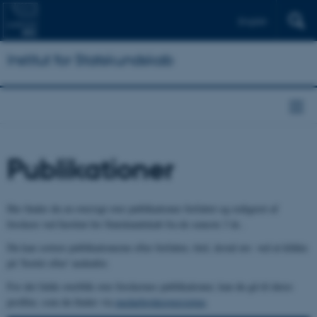
English
Institut for Statskundskab
Publikationer
Her finder du en oversigt over publikationer forfattet og redigeret af
forskere ved Institut for Statskundskab fra de seneste 3 år..
Du kan sortere publikationerne efter forfatter, titel, årstal mv. ved at klikke
på 'Sortér efter' nedenfor.
For det fulde overblik over forskernes publikationer, kan du gå til deres
profiler, som du finder via
medarbejderoversigten
.