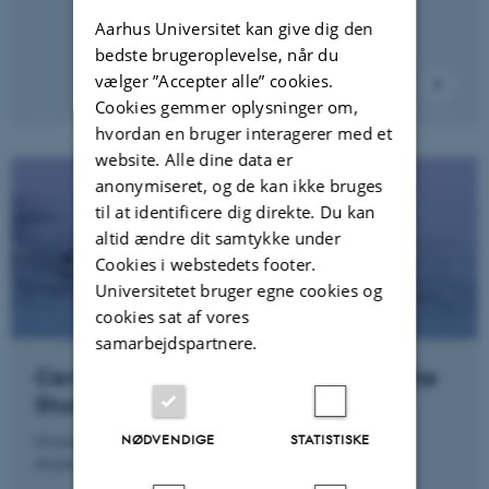
Aarhus Universitet kan give dig den
bedste brugeroplevelse, når du
vælger ”Accepter alle” cookies.
Cookies gemmer oplysninger om,
hvordan en bruger interagerer med et
website. Alle dine data er
anonymiseret, og de kan ikke bruges
til at identificere dig direkte. Du kan
altid ændre dit samtykke under
Cookies i webstedets footer.
Universitetet bruger egne cookies og
cookies sat af vores
samarbejdspartnere.
Center for Eksperimentel-Filosofiske
Studier af Diskrimination
NØDVENDIGE
STATISTISKE
Grundforskningscentret CEPDISC beskæftiger sig med
eksperimentel-filosofiske studier af diskrimination.