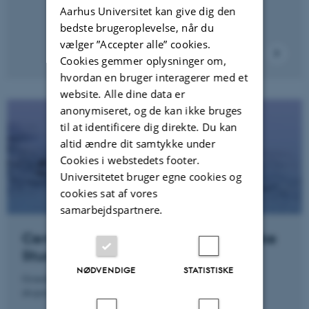
Aarhus Universitet kan give dig den
bedste brugeroplevelse, når du
vælger ”Accepter alle” cookies.
Cookies gemmer oplysninger om,
hvordan en bruger interagerer med et
website. Alle dine data er
anonymiseret, og de kan ikke bruges
til at identificere dig direkte. Du kan
altid ændre dit samtykke under
Cookies i webstedets footer.
Universitetet bruger egne cookies og
cookies sat af vores
samarbejdspartnere.
Center for Eksperimentel-Filosofiske
Studier af Diskrimination
NØDVENDIGE
STATISTISKE
Grundforskningscentret CEPDISC beskæftiger sig med
eksperimentel-filosofiske studier af diskrimination.